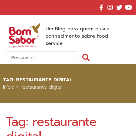
Um Blog para quem busca
conhecimento sobre food
service
Pesquisar
por:
TAG:
RESTAURANTE DIGITAL
Início
»
restaurante digital
Tag:
restaurante