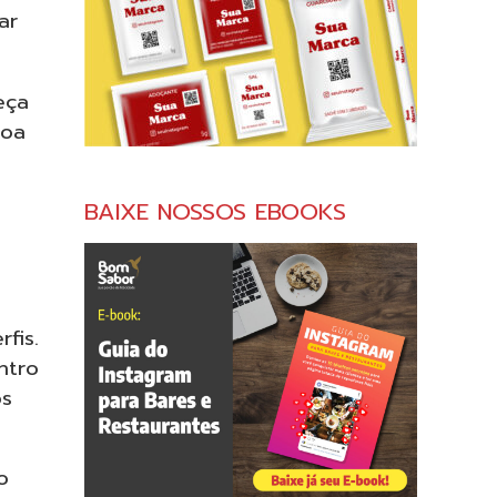
ar
eça
boa
BAIXE NOSSOS EBOOKS
fis.
ntro
os
o