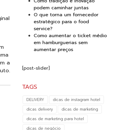
Como tradição e inovação
podem caminhar juntas
O que torna um fornecedor
inal
estratégico para o food
service?
Como aumentar o ticket médio
em hamburguerias sem
em
aumentar preços
uma
am a
[post-slider]
uto.
TAGS
DELIVERY
dicas de instagram hotel
dicas delivery
dicas de marketing
dicas de marketing para hotel
dicas de negócio