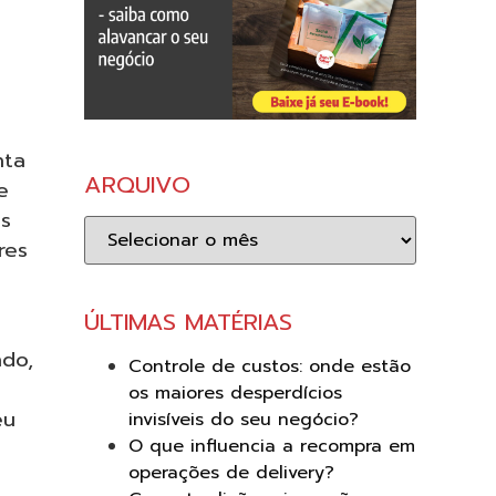
nta
ARQUIVO
e
s
Arquivo
res
ÚLTIMAS MATÉRIAS
ndo,
Controle de custos: onde estão
os maiores desperdícios
eu
invisíveis do seu negócio?
O que influencia a recompra em
operações de delivery?