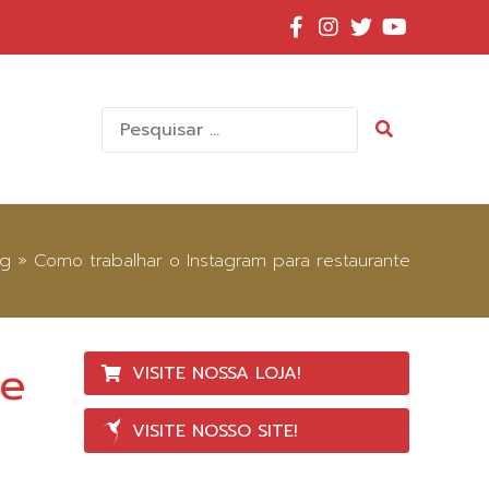
Pesquisar
por:
ng
»
Como trabalhar o Instagram para restaurante
te
VISITE NOSSA LOJA!
VISITE NOSSO SITE!