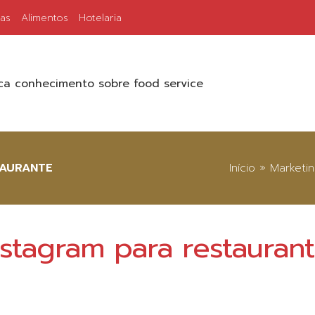
ias
Alimentos
Hotelaria
a conhecimento sobre food service
TAURANTE
Início
»
Marketi
stagram para restauran