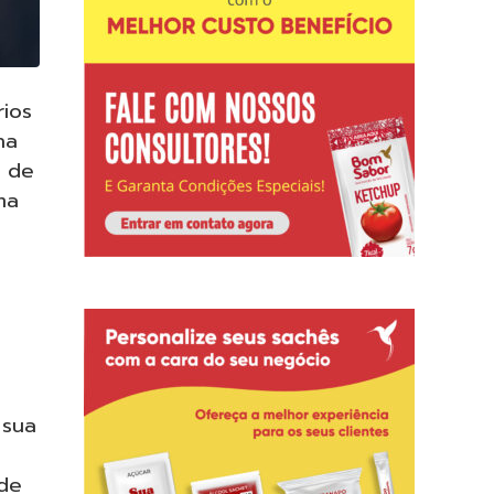
rios
na
a de
ma
 sua
 de