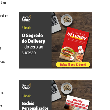
tar
ante
a
tos
a.
a