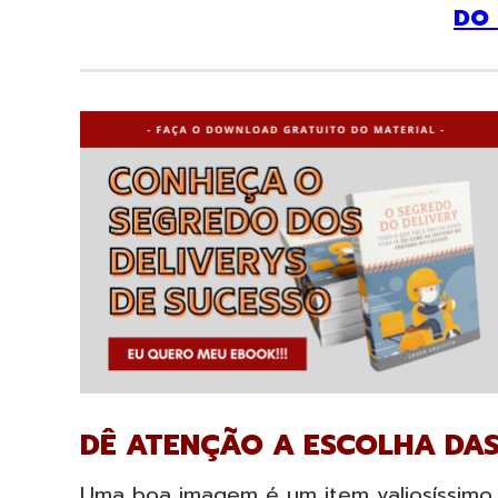
DO 
DÊ ATENÇÃO A ESCOLHA DA
Uma boa imagem é um item valiosíssimo