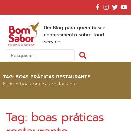
Um Blog para quem busca
conhecimento sobre food
service
Pesquisar
por:
TAG:
BOAS PRÁTICAS RESTAURANTE
Início
»
boas práticas restaurante
Tag:
boas práticas