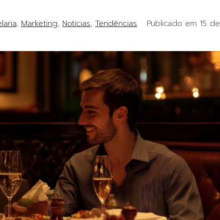
laria
Marketing
Notícias
Tendências
Publicado em
15 de