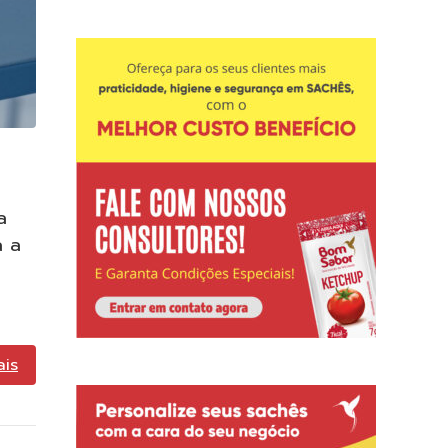
a
a a
ais