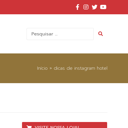
Pesquisar
por:
Início
»
dicas de instagram hotel
VISITE NOSSA LOJA!