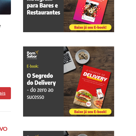
e
ais
ovo