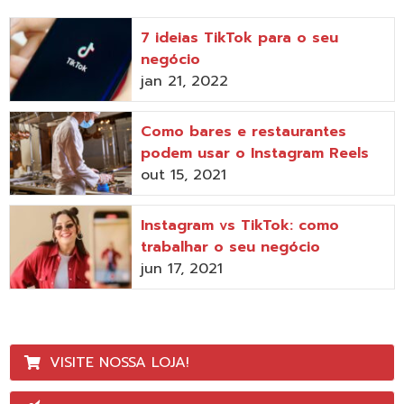
7 ideias TikTok para o seu
negócio
jan 21, 2022
Como bares e restaurantes
podem usar o Instagram Reels
out 15, 2021
Instagram vs TikTok: como
trabalhar o seu negócio
jun 17, 2021
VISITE NOSSA LOJA!