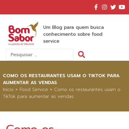
Um Blog para quem busca
conhecimento sobre food
service
Pesquisar
por:
COMO OS RESTAURANTES USAM O TIKTOK PARA
AUMENTAR AS VENDAS
Início
»
Food Service
»
Como os restaurantes usam o
TikTok para aumentar as vendas