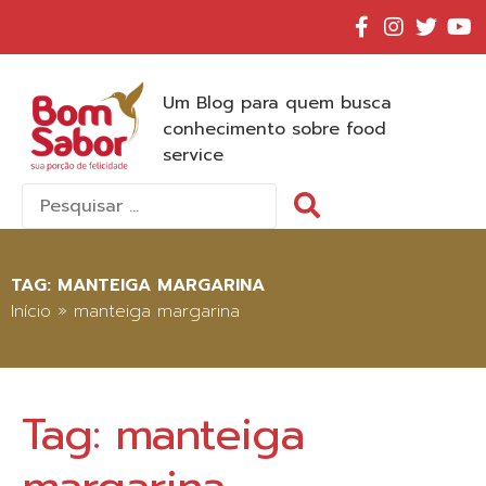
Um Blog para quem busca
conhecimento sobre food
service
Pesquisar
por:
TAG:
MANTEIGA MARGARINA
Início
»
manteiga margarina
Tag:
manteiga