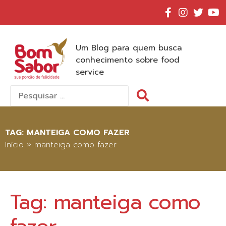
Um Blog para quem busca
conhecimento sobre food
service
Pesquisar
por:
TAG:
MANTEIGA COMO FAZER
Início
»
manteiga como fazer
Tag:
manteiga como