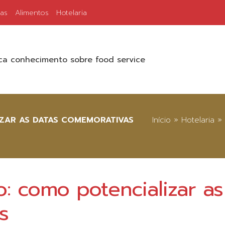
ias
Alimentos
Hotelaria
a conhecimento sobre food service
IZAR AS DATAS COMEMORATIVAS
Início
»
Hotelaria
»
o: como potencializar as
s