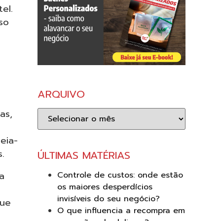
el.
so
ARQUIVO
Arquivo
as,
eia-
.
ÚLTIMAS MATÉRIAS
Controle de custos: onde estão
a
os maiores desperdícios
invisíveis do seu negócio?
que
O que influencia a recompra em