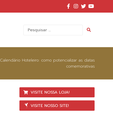
Pesquisar
por:
Calendário Hoteleiro: como potencializar as datas
comemorativas
VISITE NOSSA LOJA!
VISITE NOSSO SITE!