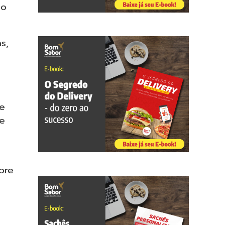
 o
s,
te
ue
bre