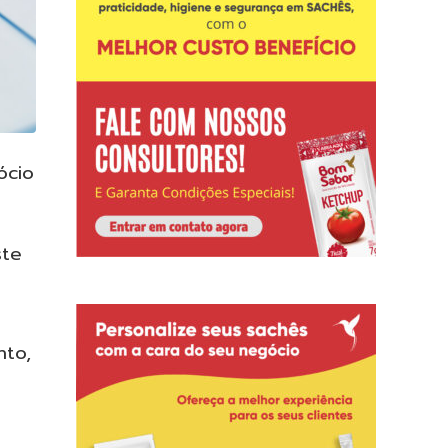
ócio
ste
nto,