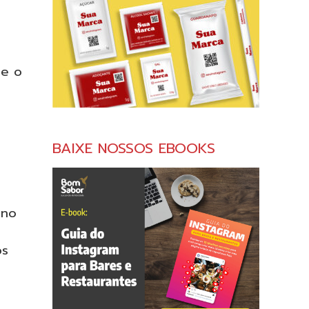
ue o
BAIXE NOSSOS EBOOKS
 no
os
s