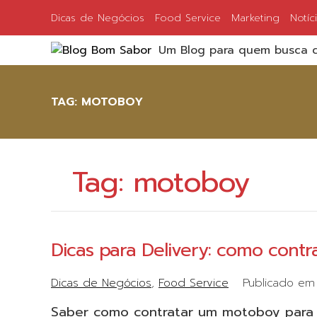
Dicas de Negócios
Food Service
Marketing
Notíc
Um Blog para quem busca c
TAG:
MOTOBOY
Tag:
motoboy
Dicas para Delivery: como cont
Dicas de Negócios
Food Service
Publicado e
Saber como contratar um motoboy para 