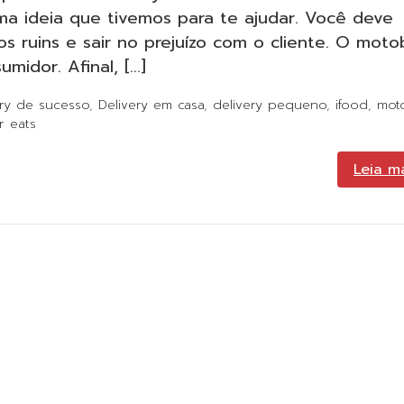
uma ideia que tivemos para te ajudar. Você deve
s ruins e sair no prejuízo com o cliente. O mot
midor. Afinal, […]
ery de sucesso
,
Delivery em casa
,
delivery pequeno
,
ifood
,
mot
r eats
Leia m