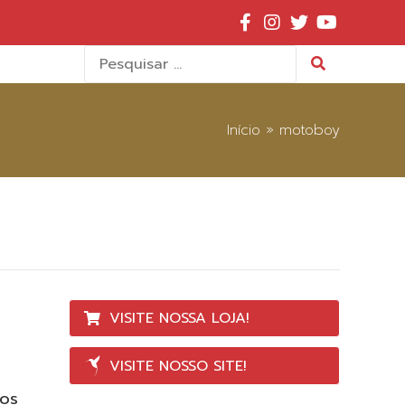
Pesquisar
por:
Início
»
motoboy
VISITE NOSSA LOJA!
VISITE NOSSO SITE!
tos