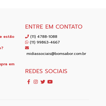
S
ENTRE EM CONTATO
e estão
(11) 4788-1088
(11) 99863-4667
o?
midiassociais@bomsabor.com.br
mpra em
REDES SOCIAIS