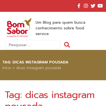
Um Blog para quem busca
conhecimento sobre food
service
Pesquisar
por:
TAG:
DICAS INSTAGRAM POUSADA
Início
»
dicas instagram pousada
Tag:
dicas instagram