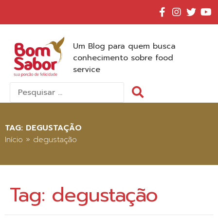
Um Blog para quem busca
conhecimento sobre food
service
Pesquisar
por:
TAG:
DEGUSTAÇÃO
Início
»
degustação
Tag:
degustação