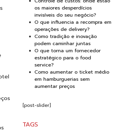
Controle de custos: onde estão
s
os maiores desperdícios
invisíveis do seu negócio?
O que influencia a recompra em
operações de delivery?
Como tradição e inovação
podem caminhar juntas
O que torna um fornecedor
e
estratégico para o food
service?
Como aumentar o ticket médio
otel
em hamburguerias sem
aumentar preços
eços
[post-slider]
TAGS
os