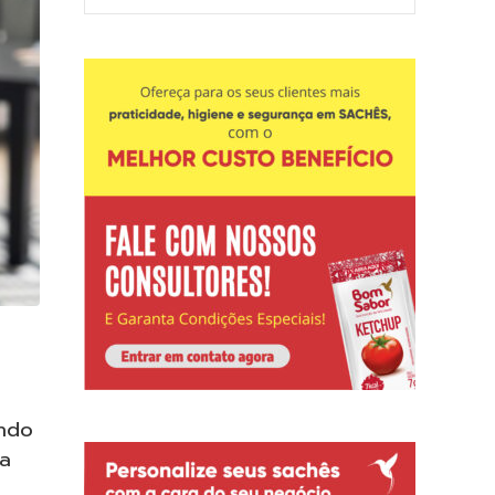
ando
da