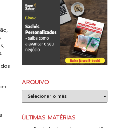
ão,
s
s,
.
idos
ARQUIVO
com
Arquivo
s
ÚLTIMAS MATÉRIAS