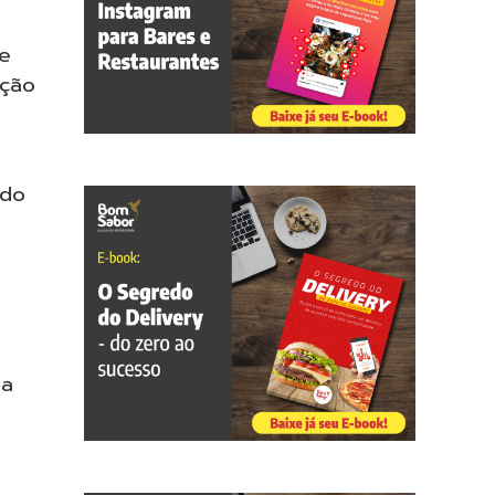
de
ação
ndo
ma