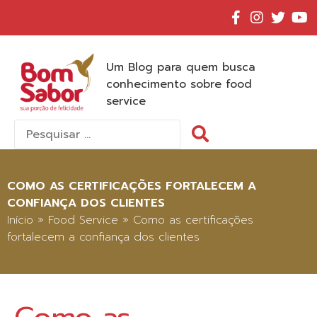
Um Blog para quem busca
conhecimento sobre food
service
Pesquisar
por:
COMO AS CERTIFICAÇÕES FORTALECEM A
CONFIANÇA DOS CLIENTES
Início
»
Food Service
»
Como as certificações
fortalecem a confiança dos clientes