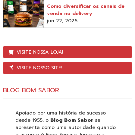
Como diversificar os canais de
venda no delivery
jun 22, 2026
VISITE NOSSA LOJA!
VISITE NOSSO SITE!
BLOG BOM SABOR
Apoiado por uma história de sucesso
desde 1955, o
Blog Bom Sabor
se
apresenta como uma autoridade quando
o assunto é Food Service. Junte-se a