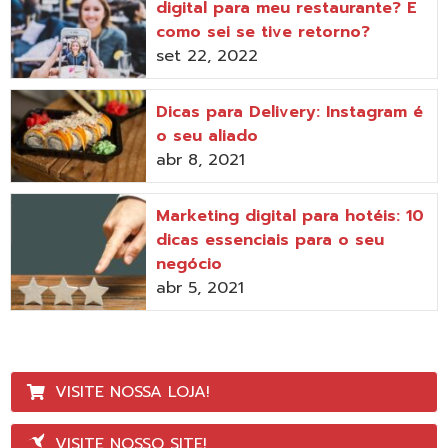
digital para meu restaurante? E
como sei se tive retorno?
set 22, 2022
Dicas para Delivery: Instagram é
o seu aliado
abr 8, 2021
Marketing digital para hotéis: 10
dicas essenciais para o seu
negócio
abr 5, 2021
VISITE NOSSA LOJA!
VISITE NOSSO SITE!