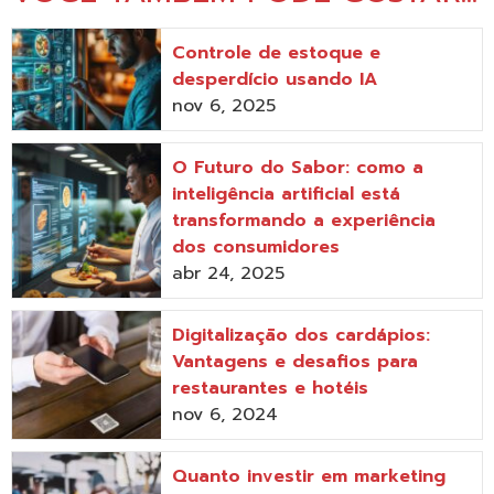
Controle de estoque e
desperdício usando IA
nov 6, 2025
O Futuro do Sabor: como a
inteligência artificial está
transformando a experiência
dos consumidores
abr 24, 2025
Digitalização dos cardápios:
Vantagens e desafios para
restaurantes e hotéis
nov 6, 2024
Quanto investir em marketing