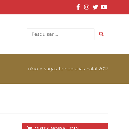
Pesquisar
por:
Início
»
vagas temporarias natal 2017
VISITE NOSSA LOJA!