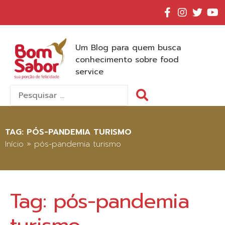
Um Blog para quem busca
conhecimento sobre food
service
Pesquisar
por:
TAG:
PÓS-PANDEMIA TURISMO
Início
»
pós-pandemia turismo
Tag:
pós-pandemia