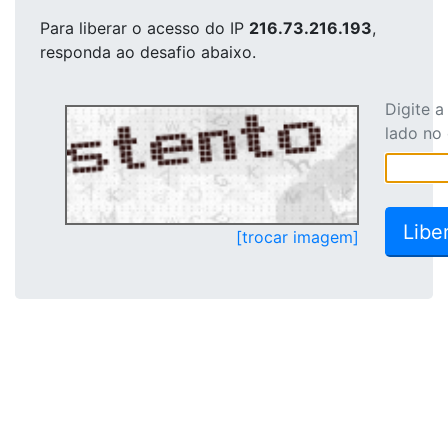
Para liberar o acesso
do IP
216.73.216.193
,
responda ao desafio abaixo.
Digite 
lado no
[trocar imagem]