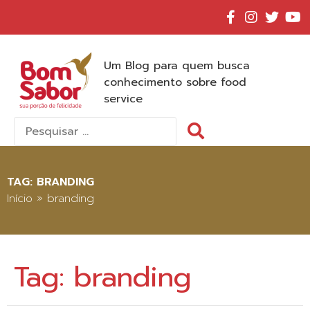
Um Blog para quem busca
conhecimento sobre food
service
Pesquisar
por:
TAG:
BRANDING
Início
»
branding
Tag:
branding