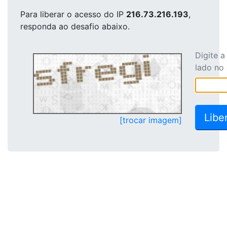
Para liberar o acesso
do IP
216.73.216.193
,
responda ao desafio abaixo.
Digite 
lado no
[trocar imagem]