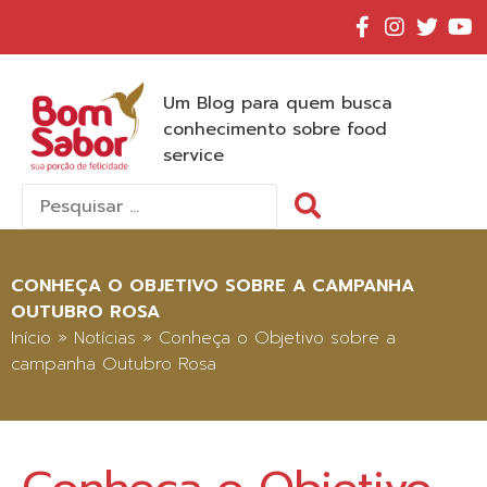
Um Blog para quem busca
conhecimento sobre food
service
Pesquisar
por:
CONHEÇA O OBJETIVO SOBRE A CAMPANHA
OUTUBRO ROSA
Início
»
Notícias
»
Conheça o Objetivo sobre a
campanha Outubro Rosa