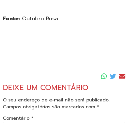
Fonte:
Outubro Rosa
Conheça o Objetivo sobre a campanha
Outubro Rosa, Conheça o Objetivo sobre a
campanha Outubro Rosa, Conheça o Objetivo
sobre a campanha Outubro Rosa, Conheça o
Objetivo sobre a campanha Outubro Rosa
DEIXE UM COMENTÁRIO
O seu endereço de e-mail não será publicado.
Campos obrigatórios são marcados com
*
Comentário
*